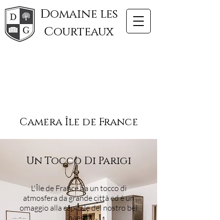
d
omaine les
c
ourteaux
Camera
Île
de
France
Un Tocco Di Parigi
L'Île de France ha un tocco di
atmosfera da grande città ed è un
omaggio alla capitale del nostro bel
paese.