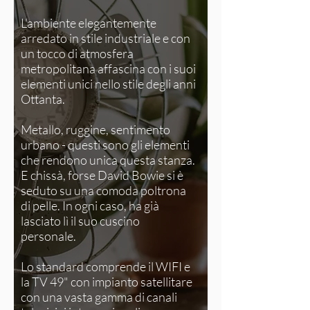
L'ambiente elegantemente
arredato in stile industriale e con
un tocco di atmosfera
metropolitana affascina con i suoi
elementi unici nello stile degli anni
Ottanta.
Metallo, ruggine, sentimento
urbano - questi sono gli elementi
che rendono unica questa stanza.
E chissà, forse David Bowie si è
seduto su una comoda poltrona
di pelle. In ogni caso, ha già
lasciato lì il suo cuscino
personale.
Lo standard comprende il WIFI e
la TV 49" con impianto satellitare
con una vasta gamma di canali