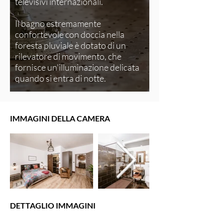
televisivi internazionali.
Il bagno estremamente
confortevole con doccia nella
foresta pluviale è dotato di un
rilevatore di movimento, che
fornisce un'illuminazione delicata
quando si entra di notte.
IMMAGINI DELLA CAMERA
DETTAGLIO IMMAGINI