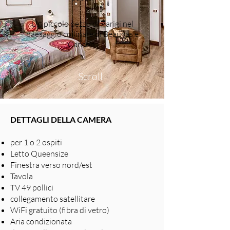
Un piccolo pezzo di Parigi nel
paesaggio collinare di Beaugas e
Cancon.
Scroll
DETTAGLI DELLA CAMERA
per 1 o 2 ospiti
Letto Queensize
Finestra verso nord/est
Tavola
TV 49 pollici
collegamento satellitare
WiFi gratuito (fibra di vetro)
Aria condizionata