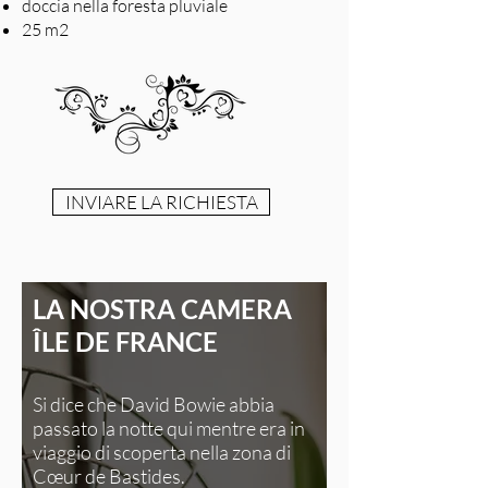
doccia nella foresta pluviale
25 m2
INVIARE LA RICHIESTA
LA NOSTRA CAMERA
ÎLE DE FRANCE
Si dice che David Bowie abbia
passato la notte qui mentre era in
viaggio di scoperta nella zona di
Cœur de Bastides.